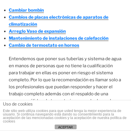
Cambiar bombín
Cambios de placas electrónicas de aparatos de
climatización
Arreglo Vaso de expansión
Mantenimiento de instalaciones de calefacción
Cambio de termostato en hornos
Entendemos que poner sus tuberías y sistema de agua
en manos de personas que no tiene la cualificación
para trabajar en ellas es poner en riesgo el sistema
completo. Por lo que la recomendación es llamar solo a
los profesionales que puedan responder y hacer el
trabajo completo además con el respaldo de una
empresa sólida y de trayectoria comprobada en el
Uso de cookies
mercado local.
Este sitio web utiliza cookies para que usted tenga la mejor experiencia de
usuario. Si continúa navegando está dando su consentimiento para la
aceptación de las mencionadas cookies y la aceptación de nuestra política de
La contratación de una compañía certificada te da la
cookies
ACEPTAR
seguridad y confianza en el resultado final del trabajo